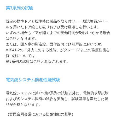
第3系列の試験
既定の標準ドアと標準枠に製品を取り付け、一般試験員がバー
ルを用いたドア錠こじ破りおよび受け座壊しを行います。
いずれの場合もドアが開くまでの実働時間が5分以上かかる場合
は合格となります。
または、開き扉の彫込錠、面付錠および引戸錠においてJIS
A1541-2の「外力に対する性能」がグレード3以上の強度性能を
持つ錠については、
第3系列の試験は合格とみなされます。
電気錠システム防犯性能試験
電気錠システムは第1〜第3系列の試験以外に、電気的攻撃試験
および各システム固有の試験を実施し、試験基準を満たした製
品が合格となります。
（官民合同会議における防犯性能の基準）