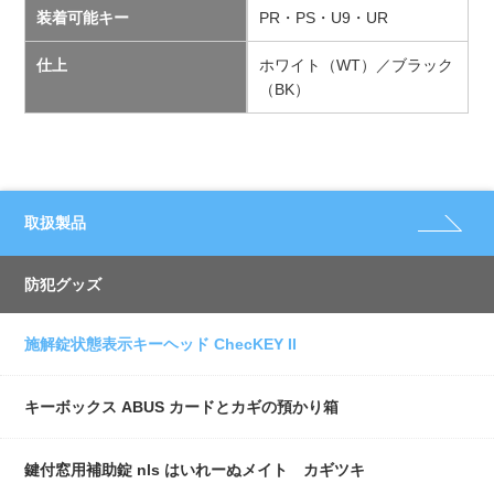
装着可能キー
PR・PS・U9・UR
仕上
ホワイト（WT）／ブラック
（BK）
取扱製品
防犯グッズ
施解錠状態表示キーヘッド ChecKEY II
キーボックス ABUS カードとカギの預かり箱
鍵付窓用補助錠 nls はいれーぬメイト カギツキ