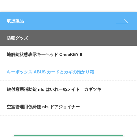
取扱製品
防犯グッズ
施解錠状態表示キーヘッド ChecKEY II
キーボックス ABUS カードとカギの預かり箱
鍵付窓用補助錠 nls はいれーぬメイト カギツキ
空室管理用仮締錠 nls ドアジョイナー