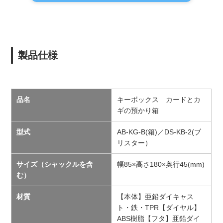
製品仕様
品名
キーボックス カードとカ
ギの預かり箱
型式
AB-KG-B(箱)／DS-KB-2(ブ
リスター）
サイズ（シャックルを含
幅85×高さ180×奥行45(mm)
む）
材質
【本体】亜鉛ダイキャス
ト・鉄・TPR【ダイヤル】
ABS樹脂【フタ】亜鉛ダイ